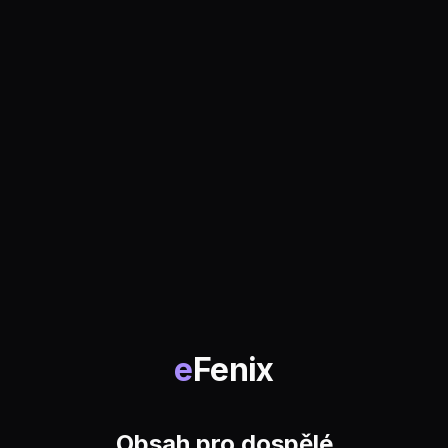
e
Fenix
Obsah pro dospělé