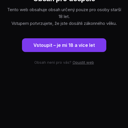
Tento web obsahuje obsah určený pouze pro osoby starší
18 let.
Vstupem potvrzujete, že jste dosáhli zákonného věku.
Vstoupit – je mi 18 a více let
Obsah není pro vás?
Opustit web