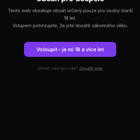
Tento web obsahuje obsah určený pouze pro osoby starší
18 let.
Vstupem potvrzujete, že jste dosáhli zákonného věku.
Vstoupit – je mi 18 a více let
Obsah není pro vás?
Opustit web