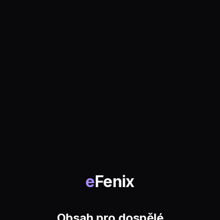
e
Fenix
Obsah pro dospělé