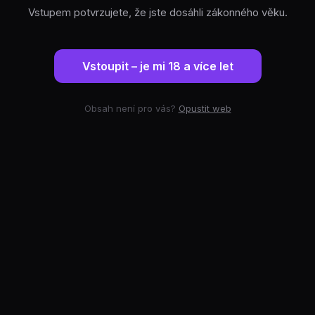
Vstupem potvrzujete, že jste dosáhli zákonného věku.
Vstoupit – je mi 18 a více let
Obsah není pro vás?
Opustit web