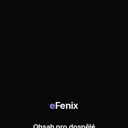
e
Fenix
Obsah pro dospělé