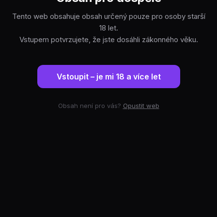
Tento web obsahuje obsah určený pouze pro osoby starší
18 let.
Vstupem potvrzujete, že jste dosáhli zákonného věku.
Vstoupit – je mi 18 a více let
Obsah není pro vás?
Opustit web