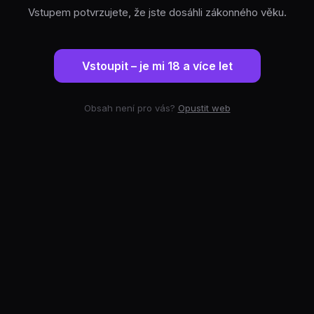
Vstupem potvrzujete, že jste dosáhli zákonného věku.
Vstoupit – je mi 18 a více let
Obsah není pro vás?
Opustit web