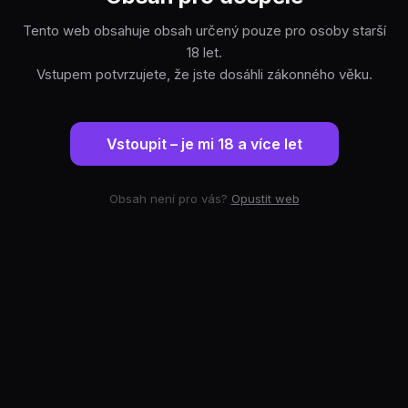
Tento web obsahuje obsah určený pouze pro osoby starší
18 let.
Vstupem potvrzujete, že jste dosáhli zákonného věku.
Vstoupit – je mi 18 a více let
Obsah není pro vás?
Opustit web