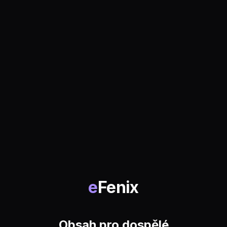
e
Fenix
Obsah pro dospělé