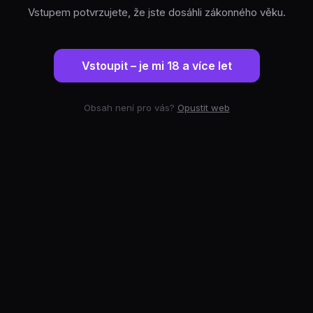
Vstupem potvrzujete, že jste dosáhli zákonného věku.
Vstoupit – je mi 18 a více let
Obsah není pro vás?
Opustit web