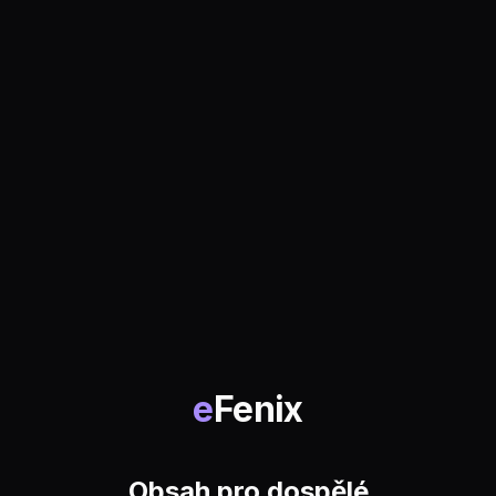
e
Fenix
Obsah pro dospělé