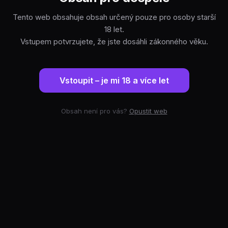
Tento web obsahuje obsah určený pouze pro osoby starší
18 let.
Vstupem potvrzujete, že jste dosáhli zákonného věku.
Vstoupit – je mi 18 a více let
Obsah není pro vás?
Opustit web