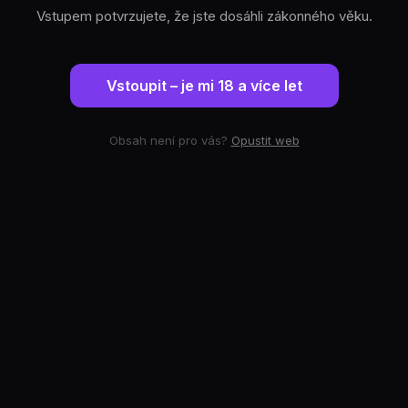
Vstupem potvrzujete, že jste dosáhli zákonného věku.
Vstoupit – je mi 18 a více let
Obsah není pro vás?
Opustit web