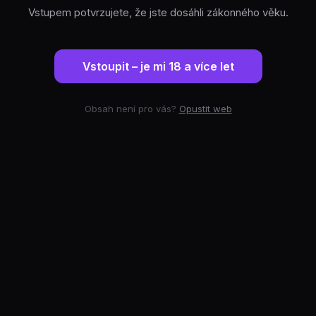
Vstupem potvrzujete, že jste dosáhli zákonného věku.
Vstoupit – je mi 18 a více let
Obsah není pro vás?
Opustit web