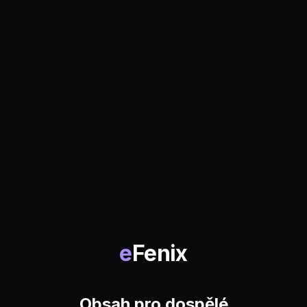
e
Fenix
Obsah pro dospělé