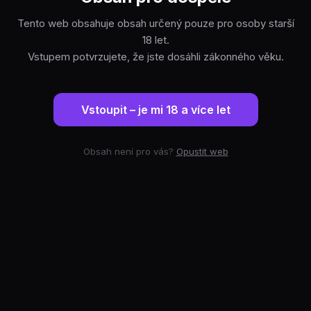
Tento web obsahuje obsah určený pouze pro osoby starší
18 let.
Vstupem potvrzujete, že jste dosáhli zákonného věku.
Vstoupit – je mi 18 a více let
Obsah není pro vás?
Opustit web