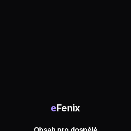
e
Fenix
Obsah pro dospělé