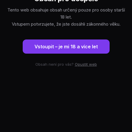
Tento web obsahuje obsah určený pouze pro osoby starší
18 let.
Vstupem potvrzujete, že jste dosáhli zákonného věku.
Vstoupit – je mi 18 a více let
Obsah není pro vás?
Opustit web