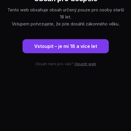
Tento web obsahuje obsah určený pouze pro osoby starší
18 let.
Vstupem potvrzujete, že jste dosáhli zákonného věku.
Vstoupit – je mi 18 a více let
Obsah není pro vás?
Opustit web