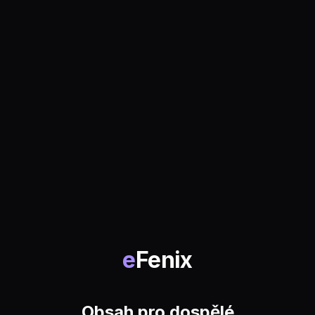
e
Fenix
Obsah pro dospělé