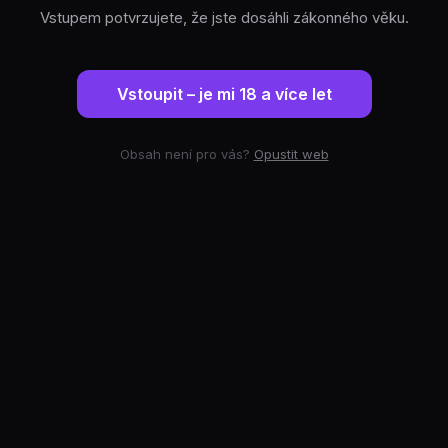
Vstupem potvrzujete, že jste dosáhli zákonného věku.
Vstoupit – je mi 18 a více let
Obsah není pro vás?
Opustit web