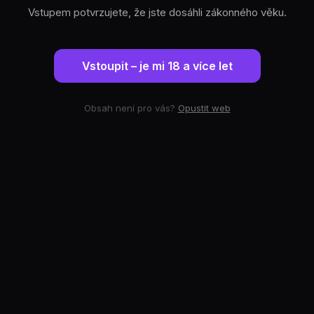
Vstupem potvrzujete, že jste dosáhli zákonného věku.
Vstoupit – je mi 18 a více let
Obsah není pro vás?
Opustit web