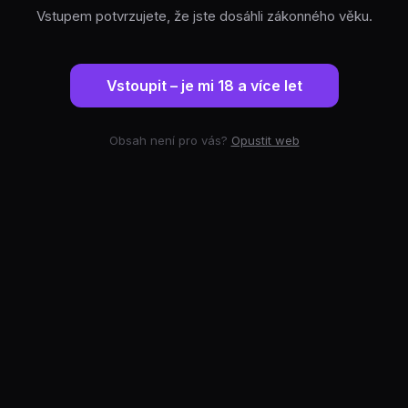
Vstupem potvrzujete, že jste dosáhli zákonného věku.
Vstoupit – je mi 18 a více let
Obsah není pro vás?
Opustit web