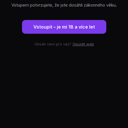
Vstupem potvrzujete, že jste dosáhli zákonného věku.
Vstoupit – je mi 18 a více let
Obsah není pro vás?
Opustit web