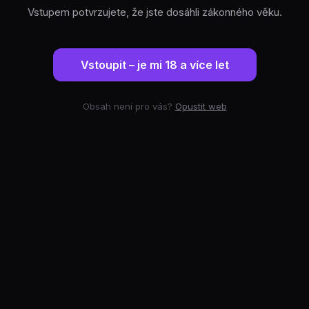
Vstupem potvrzujete, že jste dosáhli zákonného věku.
Vstoupit – je mi 18 a více let
Obsah není pro vás?
Opustit web