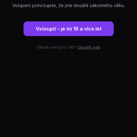
Vstupem potvrzujete, že jste dosáhli zákonného věku.
Vstoupit – je mi 18 a více let
Obsah není pro vás?
Opustit web