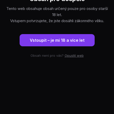
Tento web obsahuje obsah určený pouze pro osoby starší
18 let.
Vstupem potvrzujete, že jste dosáhli zákonného věku.
Vstoupit – je mi 18 a více let
Obsah není pro vás?
Opustit web