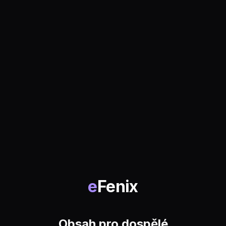
e
Fenix
Obsah pro dospělé