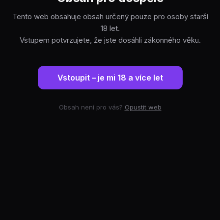
Tento web obsahuje obsah určený pouze pro osoby starší
18 let.
Vstupem potvrzujete, že jste dosáhli zákonného věku.
Vstoupit – je mi 18 a více let
Obsah není pro vás?
Opustit web