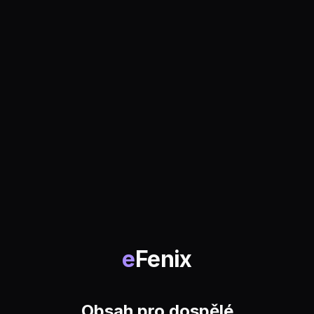
e
Fenix
Obsah pro dospělé