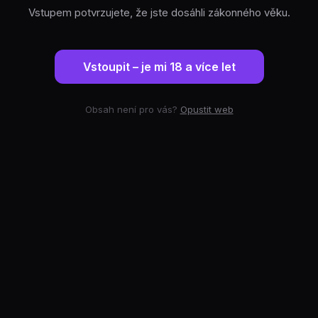
Vstupem potvrzujete, že jste dosáhli zákonného věku.
Vstoupit – je mi 18 a více let
Obsah není pro vás?
Opustit web