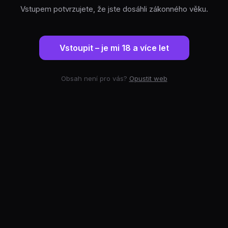
Vstupem potvrzujete, že jste dosáhli zákonného věku.
Vstoupit – je mi 18 a více let
Obsah není pro vás?
Opustit web