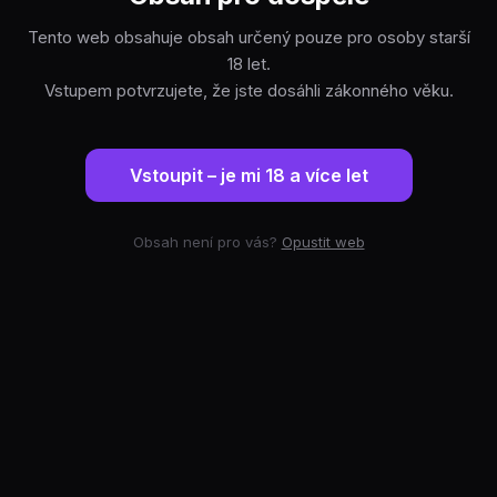
Tento web obsahuje obsah určený pouze pro osoby starší
18 let.
Vstupem potvrzujete, že jste dosáhli zákonného věku.
Vstoupit – je mi 18 a více let
Obsah není pro vás?
Opustit web