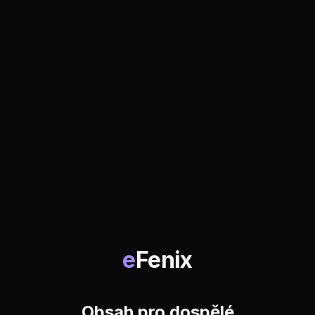
e
Fenix
Obsah pro dospělé