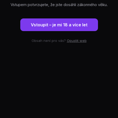
Vstupem potvrzujete, že jste dosáhli zákonného věku.
Vstoupit – je mi 18 a více let
Obsah není pro vás?
Opustit web