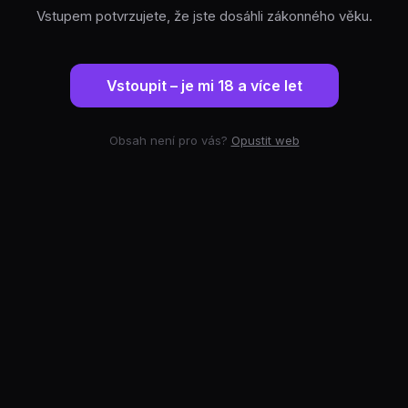
Vstupem potvrzujete, že jste dosáhli zákonného věku.
Vstoupit – je mi 18 a více let
Obsah není pro vás?
Opustit web