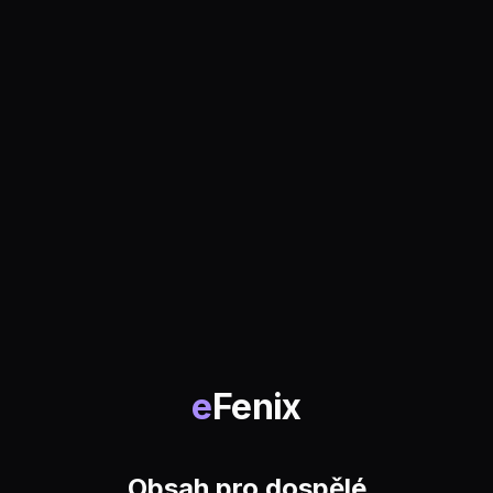
e
Fenix
Obsah pro dospělé