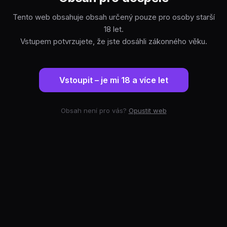
Tento web obsahuje obsah určený pouze pro osoby starší
18 let.
Vstupem potvrzujete, že jste dosáhli zákonného věku.
Vstoupit – je mi 18 a více let
Obsah není pro vás?
Opustit web