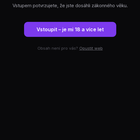
Vstupem potvrzujete, že jste dosáhli zákonného věku.
Vstoupit – je mi 18 a více let
Obsah není pro vás?
Opustit web