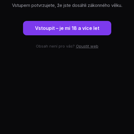
Vstupem potvrzujete, že jste dosáhli zákonného věku.
Vstoupit – je mi 18 a více let
Obsah není pro vás?
Opustit web