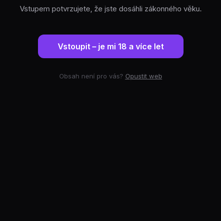
Vstupem potvrzujete, že jste dosáhli zákonného věku.
Vstoupit – je mi 18 a více let
Obsah není pro vás?
Opustit web