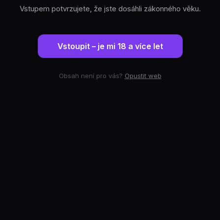
Vstupem potvrzujete, že jste dosáhli zákonného věku.
Vstoupit – je mi 18 a více let
Obsah není pro vás?
Opustit web