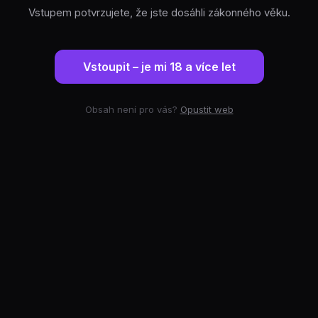
Vstupem potvrzujete, že jste dosáhli zákonného věku.
Vstoupit – je mi 18 a více let
Obsah není pro vás?
Opustit web