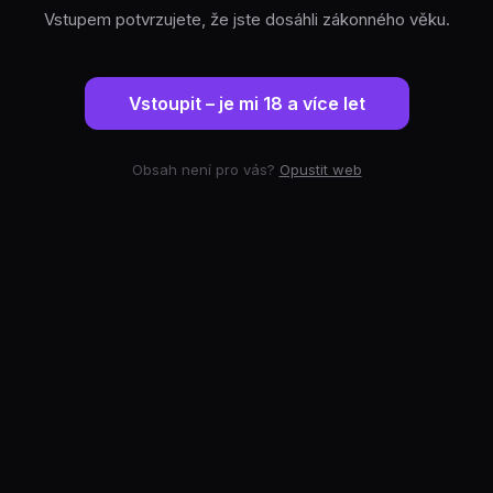
Vstupem potvrzujete, že jste dosáhli zákonného věku.
Vstoupit – je mi 18 a více let
Obsah není pro vás?
Opustit web