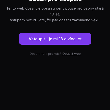
Tento web obsahuje obsah určený pouze pro osoby starší
18 let.
Vstupem potvrzujete, že jste dosáhli zákonného věku.
Vstoupit – je mi 18 a více let
Obsah není pro vás?
Opustit web