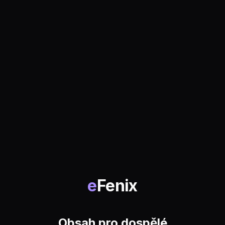
e
Fenix
Obsah pro dospělé