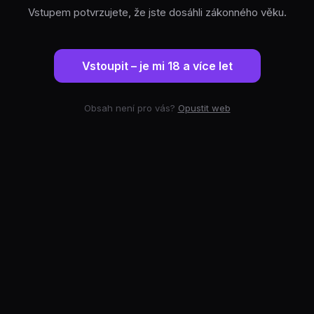
Vstupem potvrzujete, že jste dosáhli zákonného věku.
Vstoupit – je mi 18 a více let
Obsah není pro vás?
Opustit web