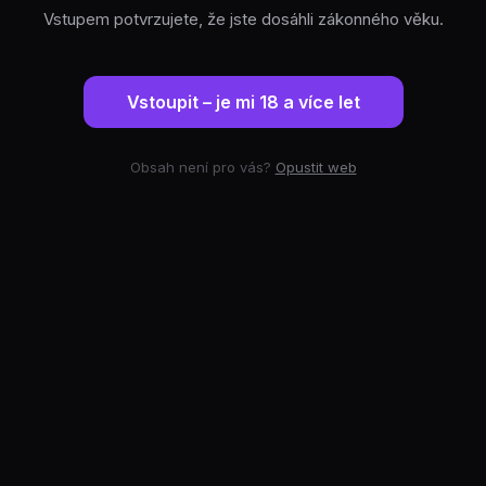
Vstupem potvrzujete, že jste dosáhli zákonného věku.
Vstoupit – je mi 18 a více let
Obsah není pro vás?
Opustit web