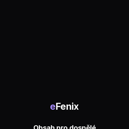
e
Fenix
Obsah pro dospělé