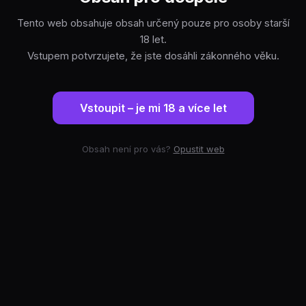
Tento web obsahuje obsah určený pouze pro osoby starší
18 let.
Vstupem potvrzujete, že jste dosáhli zákonného věku.
Vstoupit – je mi 18 a více let
Obsah není pro vás?
Opustit web