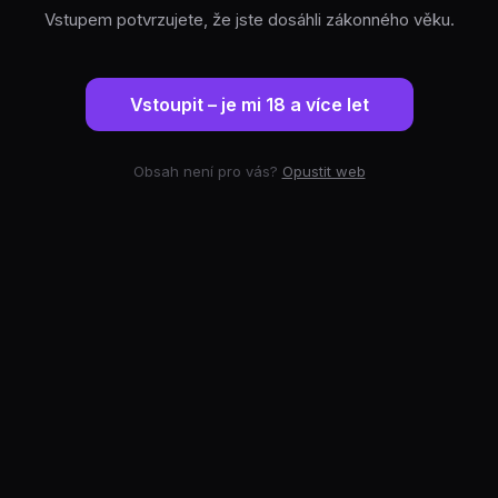
Vstupem potvrzujete, že jste dosáhli zákonného věku.
Vstoupit – je mi 18 a více let
Obsah není pro vás?
Opustit web