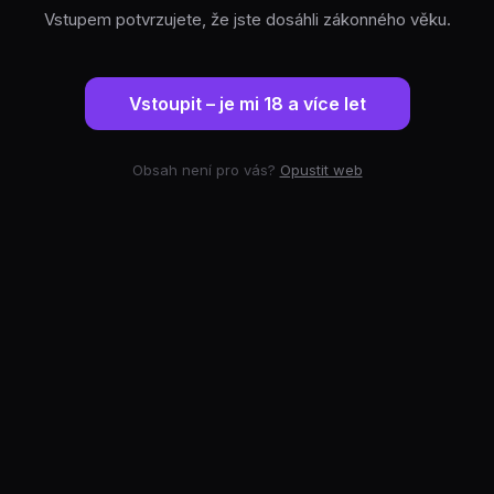
Vstupem potvrzujete, že jste dosáhli zákonného věku.
Vstoupit – je mi 18 a více let
Obsah není pro vás?
Opustit web