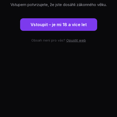
Vstupem potvrzujete, že jste dosáhli zákonného věku.
Vstoupit – je mi 18 a více let
Obsah není pro vás?
Opustit web