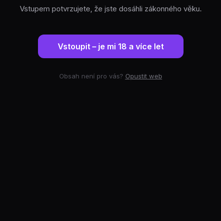
Vstupem potvrzujete, že jste dosáhli zákonného věku.
Vstoupit – je mi 18 a více let
Obsah není pro vás?
Opustit web