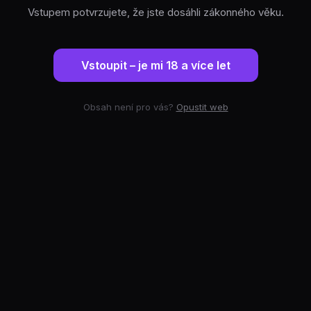
Vstupem potvrzujete, že jste dosáhli zákonného věku.
Vstoupit – je mi 18 a více let
Obsah není pro vás?
Opustit web