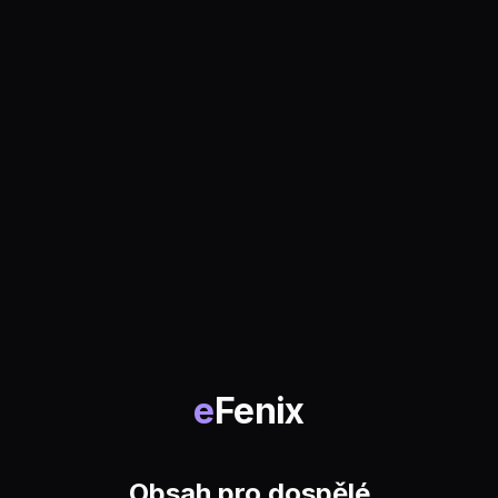
e
Fenix
Obsah pro dospělé