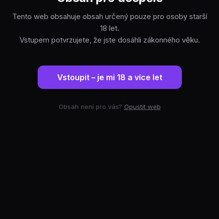
Tento web obsahuje obsah určený pouze pro osoby starší
18 let.
Vstupem potvrzujete, že jste dosáhli zákonného věku.
Vstoupit – je mi 18 a více let
Obsah není pro vás?
Opustit web