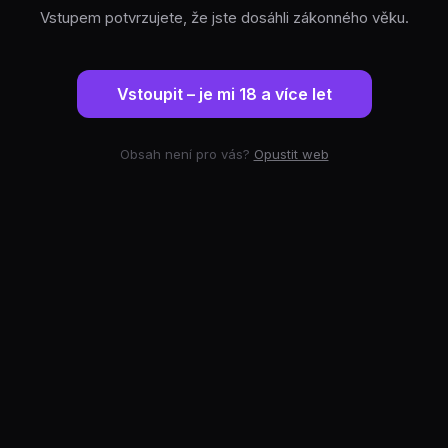
Vstupem potvrzujete, že jste dosáhli zákonného věku.
Vstoupit – je mi 18 a více let
Obsah není pro vás?
Opustit web